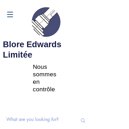
Panier
Blore Edwards
Limitée
Nous
sommes
en
contrôle
Commutateurs rotatifs |
Potentiomètres | Composants