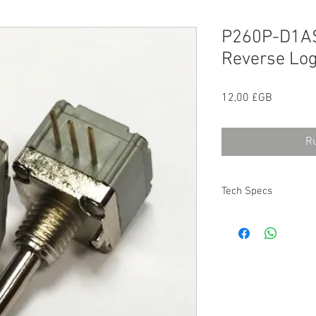
P260P-D1A
Reverse Lo
Prix
12,00 £GB
Ru
Tech Specs
More information on t
here