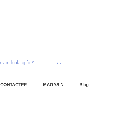
ateurs rotatifs | Potentiomètres | Composa
Se connec
Panier
 CONTACTER
MAGASIN
Blog