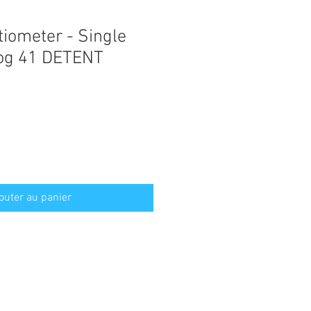
iometer - Single
og 41 DETENT
outer au panier