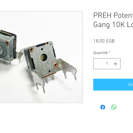
PREH Potent
Gang 10K L
Prix
18,00 £GB
Quantité
*
Aj