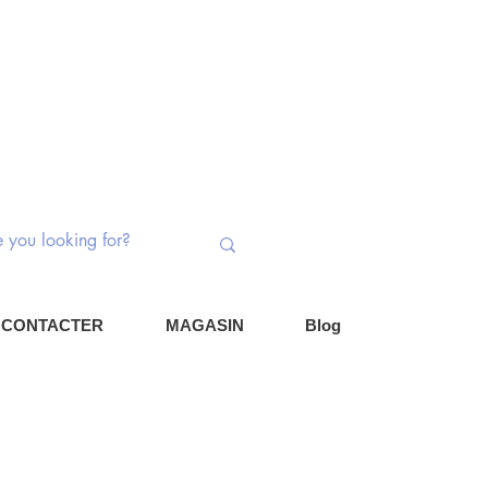
ateurs rotatifs | Potentiomètres | Composa
Se connec
Panier
 CONTACTER
MAGASIN
Blog