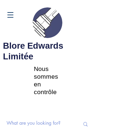
Panier
Blore Edwards
Limitée
Nous
sommes
en
contrôle
Commutateurs rotatifs |
Potentiomètres | Composants