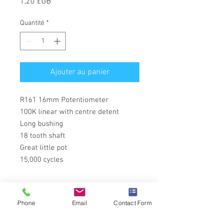
Prix
1,20 £GB
Quantité
*
Ajouter au panier
R161 16mm Potentiometer
100K linear with centre detent
Long bushing
18 tooth shaft
Great little pot
15,000 cycles
Phone
Email
Contact Form