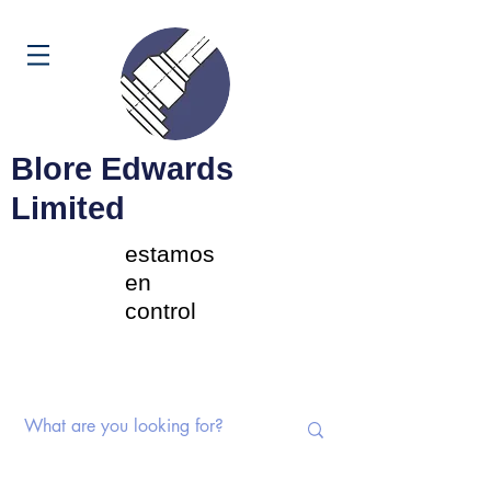
Carrito
Blore Edwards
Limited
estamos
en
control
Interruptores rotativos |
Potenciómetros | Componentes