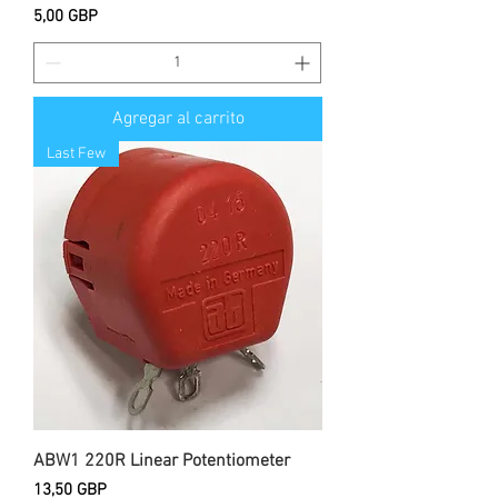
Precio
5,00 GBP
Agregar al carrito
Last Few
ABW1 220R Linear Potentiometer
Precio
13,50 GBP