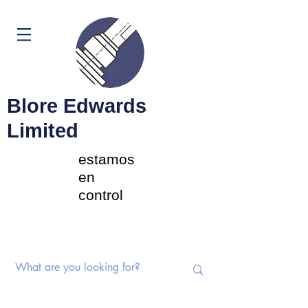
Carrito
Blore Edwards
Limited
estamos
en
control
Interruptores rotativos |
Potenciómetros | Componentes