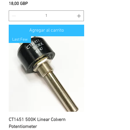
Precio
18,00 GBP
Agregar al carrito
Last Few
CT1451 500K Linear Colvern
Potentiometer