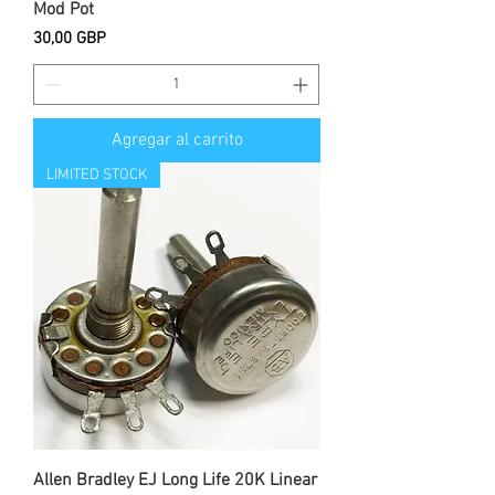
Mod Pot
Precio
30,00 GBP
Agregar al carrito
LIMITED STOCK
Allen Bradley EJ Long Life 20K Linear