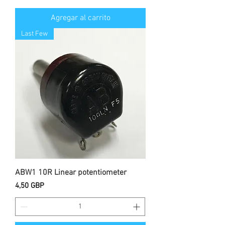
Agregar al carrito
Last Few
ABW1 10R Linear potentiometer
Precio
4,50 GBP